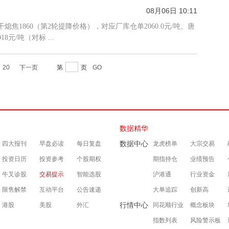
08月06日 10:11
干熄焦1860（第2轮提降价格），对应厂库仓单2060.0元/吨。唐
元/吨（对标 ...
20
下一页
第
页
GO
数据精华
数据中心
四大报刊
早盘必读
每日复盘
龙虎榜单
大宗交易
投资日历
投资参考
个股期权
期指持仓
业绩预告
牛叉诊股
交易提示
智能选股
沪港通
行业资金
限售解禁
互动平台
公告速递
大单追踪
创新高
行情中心
港股
美股
外汇
同花顺行业
概念板块
指数列表
风险警示板