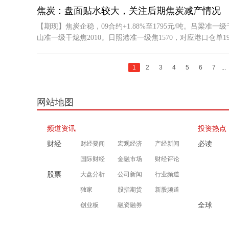
焦炭：盘面贴水较大，关注后期焦炭减产情况
【期现】焦炭企稳，09合约+1.88%至1795元/吨。吕梁准一级
山准一级干熄焦2010。日照港准一级焦1570，对应港口仓单1918
1
2
3
4
5
6
7
...
网站地图
频道资讯
投资热点
财经
必读
财经要闻
宏观经济
产经新闻
国际财经
金融市场
财经评论
股票
大盘分析
公司新闻
行业频道
独家
股指期货
新股频道
全球
创业板
融资融券