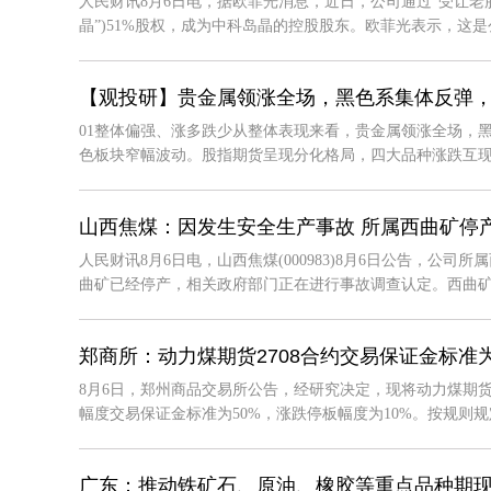
人民财讯8月6日电，据欧菲光消息，近日，公司通过“受让老
晶”)51%股权，成为中科岛晶的控股股东。欧菲光表示，这是公司
【观投研】贵金属领涨全场，黑色系集体反弹
01整体偏强、涨多跌少从整体表现来看，贵金属领涨全场，
色板块窄幅波动。股指期货呈现分化格局，四大品种涨跌互现，小
山西焦煤：因发生安全生产事故 所属西曲矿停
人民财讯8月6日电，山西焦煤(000983)8月6日公告，公
曲矿已经停产，相关政府部门正在进行事故调查认定。西曲矿为公
郑商所：动力煤期货2708合约交易保证金标准为
8月6日，郑州商品交易所公告，经研究决定，现将动力煤期货
幅度交易保证金标准为50%，涨跌停板幅度为10%。按规则规定
广东：推动铁矿石、原油、橡胶等重点品种期