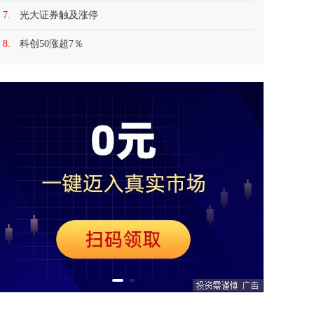
7.
光大证券触及涨停
8.
科创50涨超7％