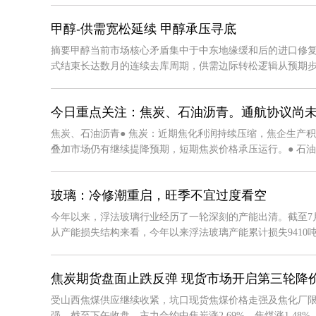
甲醇-供需宽松延续 甲醇承压寻底
摘要甲醇当前市场核心矛盾集中于中东地缘缓和后的进口修复
式结束长达数月的连续去库周期，供需边际转松逻辑从预期步入实
今日重点关注：焦炭、石油沥青。通航协议尚未
焦炭、石油沥青● 焦炭：近期焦化利润持续压缩，焦企生产
叠加市场仍有继续提降预期，短期焦炭价格承压运行。● 石油沥青
玻璃：冷修潮重启，旺季不宜过度看空
今年以来，浮法玻璃行业经历了一轮深刻的产能出清。截至7月
从产能损失结构来看，今年以来浮法玻璃产能累计损失9410吨日熔
焦炭期货盘面止跌反弹 现货市场开启第三轮降
受山西焦煤供应继续收紧，坑口现货焦煤价格走强及焦化厂限
强，截至下午收盘，主力合约中焦炭涨2.69%、焦煤涨1.48%。