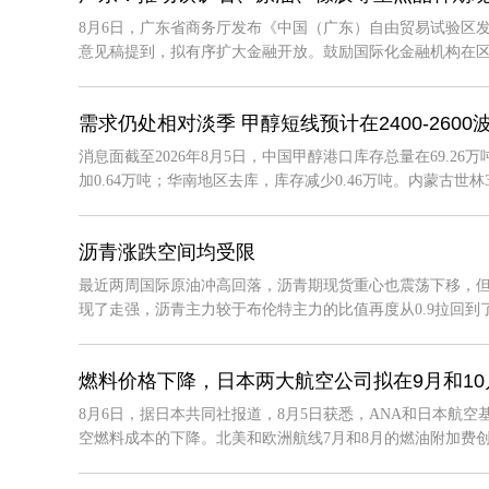
8月6日，广东省商务厅发布《中国（广东）自由贸易试验区
意见稿提到，拟有序扩大金融开放。鼓励国际化金融机构在区内设
需求仍处相对淡季 甲醇短线预计在2400-2600
消息面截至2026年8月5日，中国甲醇港口库存总量在69.2
加0.64万吨；华南地区去库，库存减少0.46万吨。内蒙古世林30
沥青涨跌空间均受限
最近两周国际原油冲高回落，沥青期现货重心也震荡下移，
现了走强，沥青主力较于布伦特主力的比值再度从0.9拉回到了1.0
燃料价格下降，日本两大航空公司拟在9月和1
8月6日，据日本共同社报道，8月5日获悉，ANA和日本航空
空燃料成本的下降。北美和欧洲航线7月和8月的燃油附加费创下单程