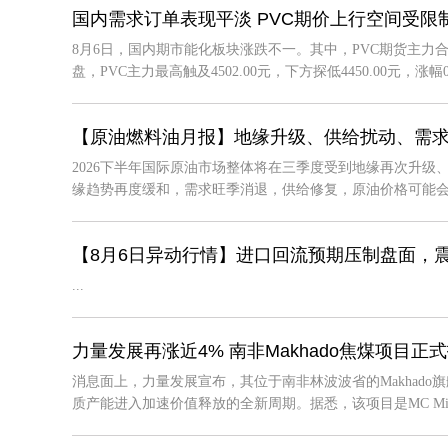
国内需求订单表现平淡 PVC期价上行空间受限
8月6日，国内期市能化板块涨跌不一。其中，PVC期货主力合约
盘，PVC主力最高触及4502.00元，下方探低4450.00元，涨幅0.
【原油燃料油月报】地缘升级、供给扰动、需
2026下半年国际原油市场整体将在三季度受到地缘再次升
缘趋势再度缓和，需求旺季消退，供给修复，原油价格可能会再度
【8月6日异动行情】进口回流预期压制盘面，
...
力量发展再涨近4% 南非Makhado焦煤项目正
消息面上，力量发展宣布，其位于南非林波波省的Makhado
质产能进入加速价值释放的全新周期。据悉，该项目是MC Minin