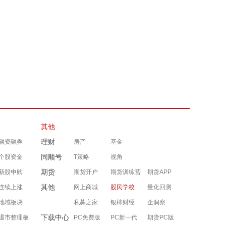
其他
理财
融资融券
房产
基金
同顺号
个股资金
T策略
视角
期货
新股申购
期货开户
期货训练营
期货APP
其他
连续上涨
网上商城
股民学校
量化回测
地域板块
私募之家
银柿财经
企洞察
下载中心
退市整理板
PC免费版
PC新一代
期货PC版