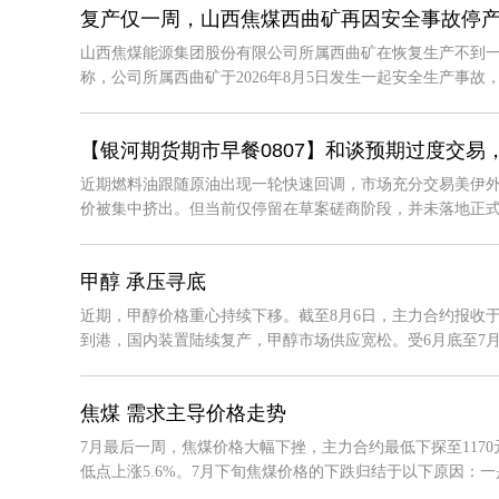
复产仅一周，山西焦煤西曲矿再因安全事故停
山西焦煤能源集团股份有限公司所属西曲矿在恢复生产不到一
称，公司所属西曲矿于2026年8月5日发生一起安全生产事故，造
【银河期货期市早餐0807】和谈预期过度交易
近期燃料油跟随原油出现一轮快速回调，市场充分交易美伊
价被集中挤出。但当前仅停留在草案磋商阶段，并未落地正式通航
甲醇 承压寻底
近期，甲醇价格重心持续下移。截至8月6日，主力合约报收于2
到港，国内装置陆续复产，甲醇市场供应宽松。受6月底至7月初
焦煤 需求主导价格走势
7月最后一周，焦煤价格大幅下挫，主力合约最低下探至1170元/
低点上涨5.6%。7月下旬焦煤价格的下跌归结于以下原因：一是美