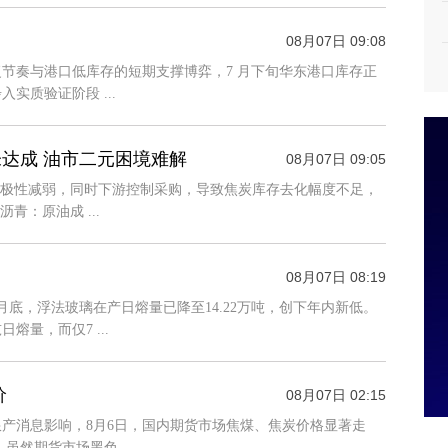
08月07日 09:08
节奏与港口低库存的短期支撑博弈，7 月下旬华东港口库存正
质验证阶段 ...
达成 油市二元困境难解
08月07日 09:05
积极性减弱，同时下游控制采购，导致焦炭库存去化幅度不足，
：原油成 ...
08月07日 08:19
底，浮法玻璃在产日熔量已降至14.22万吨，创下年内新低。
量，而仅7 ...
价
08月07日 02:15
产消息影响，8月6日，国内期货市场焦煤、焦炭价格显著走
虽然期货市场黑色 ...