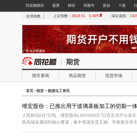
同花顺财经
股票
财经
同顺号
原创
个股
期货
期市要闻
商品期货
现货市场
首页
>
期货
>
能源化工资讯
维宏股份：已推出用于玻璃基板加工的切裂一
人民财讯8月7日电，维宏股份(300508)8月7日在互动平台
焦高端金属切削核心赛道，集中资源攻坚五轴、车铣复合等主流装